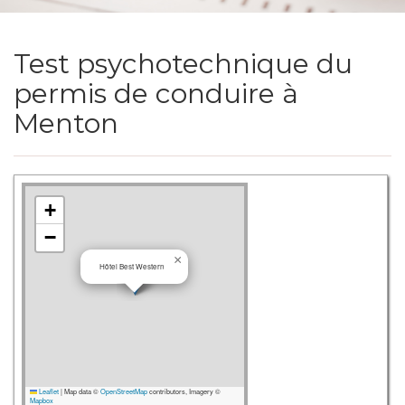
Test psychotechnique du
permis de conduire à
Menton
+
−
×
Hôtel Best Western
Leaflet
|
Map data ©
OpenStreetMap
contributors, Imagery ©
Mapbox