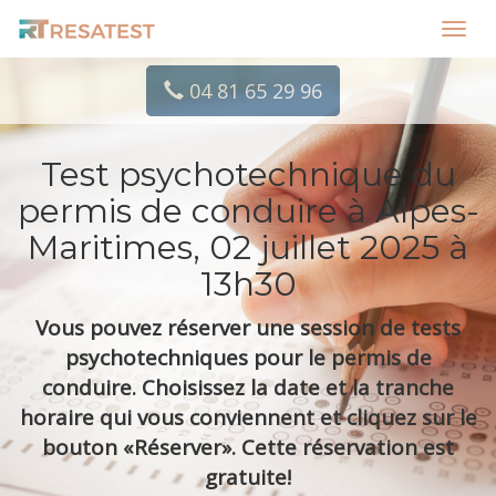
Toggl
navig
04 81 65 29 96
Test psychotechnique du
permis de conduire à Alpes-
Maritimes, 02 juillet 2025 à
13h30
Vous pouvez réserver une session de tests
psychotechniques pour le permis de
conduire. Choisissez la date et la tranche
horaire qui vous conviennent et cliquez sur le
bouton «Réserver». Cette réservation est
gratuite!