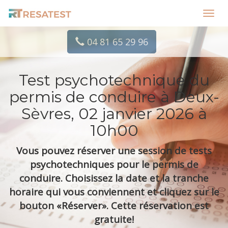
Toggl
navig
04 81 65 29 96
Test psychotechnique du
permis de conduire à Deux-
Sèvres, 02 janvier 2026 à
10h00
Vous pouvez réserver une session de tests
psychotechniques pour le permis de
conduire. Choisissez la date et la tranche
horaire qui vous conviennent et cliquez sur le
bouton «Réserver». Cette réservation est
gratuite!