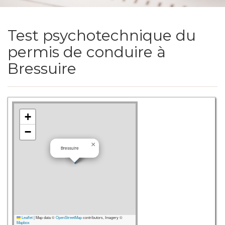
Test psychotechnique du
permis de conduire à
Bressuire
+
−
×
Bressuire
Leaflet
|
Map data ©
OpenStreetMap
contributors, Imagery ©
Mapbox