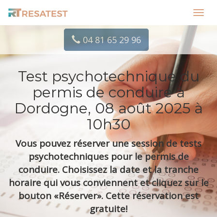
Toggl
navig
04 81 65 29 96
Test psychotechnique du
permis de conduire à
Dordogne, 08 août 2025 à
10h30
Vous pouvez réserver une session de tests
psychotechniques pour le permis de
conduire. Choisissez la date et la tranche
horaire qui vous conviennent et cliquez sur le
bouton «Réserver». Cette réservation est
gratuite!