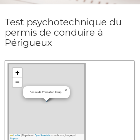
Test psychotechnique du
permis de conduire à
Périgueux
+
−
×
Centre de Formation Insup
Leaflet
|
Map data ©
OpenStreetMap
contributors, Imagery ©
Mapbox