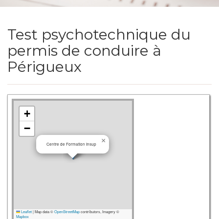
Test psychotechnique du
permis de conduire à
Périgueux
+
−
×
Centre de Formation Insup
Leaflet
|
Map data ©
OpenStreetMap
contributors, Imagery ©
Mapbox