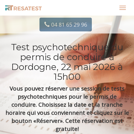
Toggl
navig
04 81 65 29 96
Test psychotechnique du
permis de conduire à
Dordogne, 22 mai 2026 à
15h00
Vous pouvez réserver une session de tests
psychotechniques pour le permis de
conduire. Choisissez la date et la tranche
horaire qui vous conviennent et cliquez sur le
bouton «Réserver». Cette réservation est
gratuite!