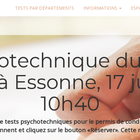
TESTS PAR DÉPARTEMENTS
INFORMATIONS
ESP
hotechnique du
à Essonne, 17 j
10h40
 tests psychotechniques pour le permis de condui
nnent et cliquez sur le bouton «Réserver». Cette r