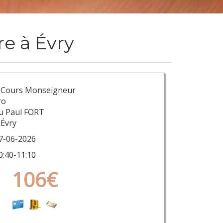
e à Évry
 Cours Monseigneur
ro
u Paul FORT
 Évry
7-06-2026
0:40-11:10
106€