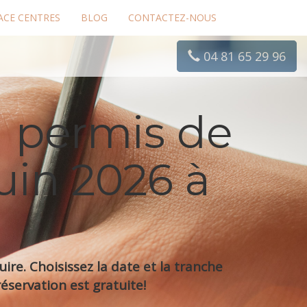
ACE CENTRES
BLOG
CONTACTEZ-NOUS
04 81 65 29 96
 permis de
uin 2026 à
re. Choisissez la date et la tranche
éservation est gratuite!