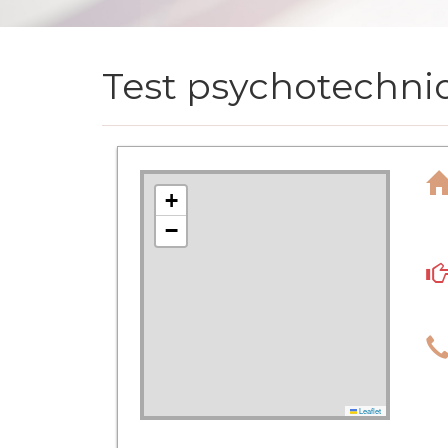
Test psychotechni
+
−
Leaflet