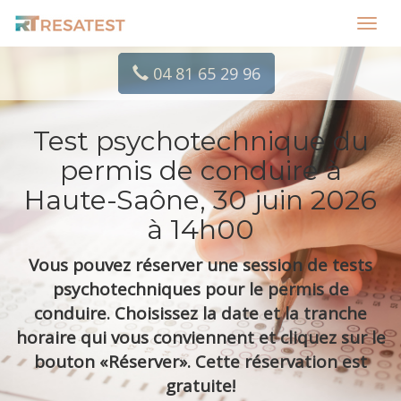
Toggl
navig
04 81 65 29 96
Test psychotechnique du
permis de conduire à
Haute-Saône, 30 juin 2026
à 14h00
Vous pouvez réserver une session de tests
psychotechniques pour le permis de
conduire. Choisissez la date et la tranche
horaire qui vous conviennent et cliquez sur le
bouton «Réserver». Cette réservation est
gratuite!