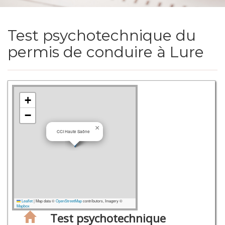
Test psychotechnique du
permis de conduire à Lure
+
−
×
CCI Haute Saône
Leaflet
|
Map data ©
OpenStreetMap
contributors, Imagery ©
Mapbox
Test psychotechnique