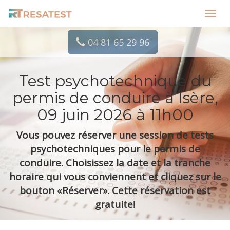
Toggl
navig
04 81 65 29 96
Test psychotechnique du
permis de conduire à Isère,
09 juin 2026 à 11h00
Vous pouvez réserver une session de tests
psychotechniques pour le permis de
conduire. Choisissez la date et la tranche
horaire qui vous conviennent et cliquez sur le
bouton «Réserver». Cette réservation est
gratuite!