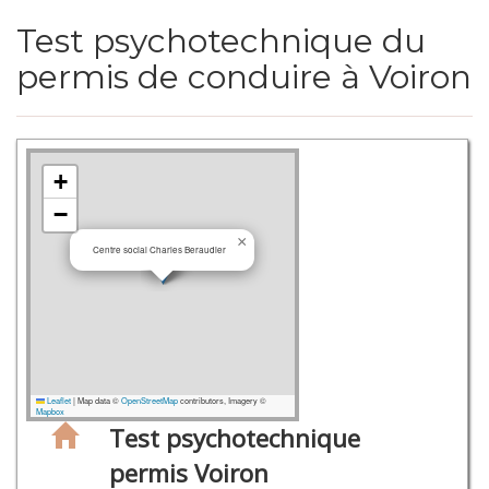
Test psychotechnique du
permis de conduire à Voiron
+
−
×
Centre social Charles Beraudier
Leaflet
|
Map data ©
OpenStreetMap
contributors, Imagery ©
Mapbox
Test psychotechnique
permis Voiron