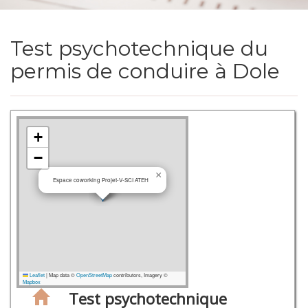
Test psychotechnique du
permis de conduire à Dole
+
−
×
Espace coworking Projet-V-SCI ATEH
Leaflet
|
Map data ©
OpenStreetMap
contributors, Imagery ©
Mapbox
Test psychotechnique