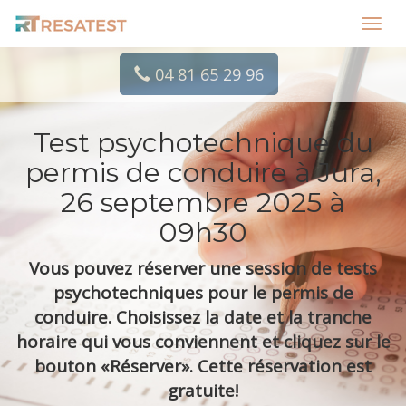
Toggl
navig
04 81 65 29 96
Test psychotechnique du
permis de conduire à Jura,
26 septembre 2025 à
09h30
Vous pouvez réserver une session de tests
psychotechniques pour le permis de
conduire. Choisissez la date et la tranche
horaire qui vous conviennent et cliquez sur le
bouton «Réserver». Cette réservation est
gratuite!