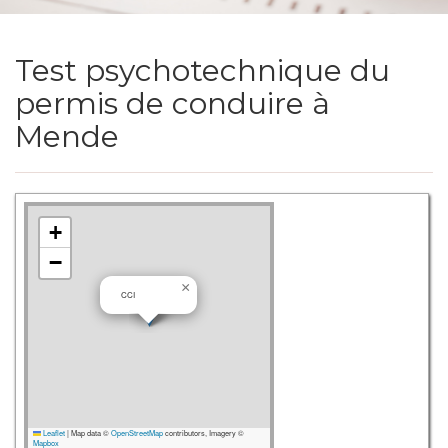
Test psychotechnique du
permis de conduire à
Mende
+
−
×
CCI
Leaflet
|
Map data ©
OpenStreetMap
contributors, Imagery ©
Mapbox