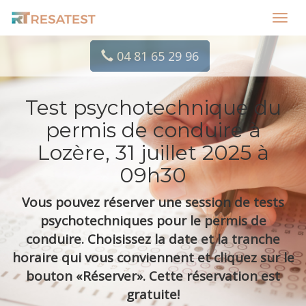
Toggl
navig
04 81 65 29 96
Test psychotechnique du
permis de conduire à
Lozère, 31 juillet 2025 à
09h30
Vous pouvez réserver une session de tests
psychotechniques pour le permis de
conduire. Choisissez la date et la tranche
horaire qui vous conviennent et cliquez sur le
bouton «Réserver». Cette réservation est
gratuite!