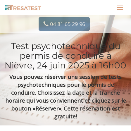
Toggl
navig
04 81 65 29 96
Test psychotechnique du
permis de conduire à
Nièvre, 24 juin 2025 à 16h00
Vous pouvez réserver une session de tests
psychotechniques pour le permis de
conduire. Choisissez la date et la tranche
horaire qui vous conviennent et cliquez sur le
bouton «Réserver». Cette réservation est
gratuite!