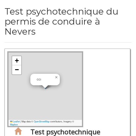
Test psychotechnique du
permis de conduire à
Nevers
+
−
×
CCI
Leaflet
|
Map data ©
OpenStreetMap
contributors, Imagery ©
Mapbox
Test psychotechnique