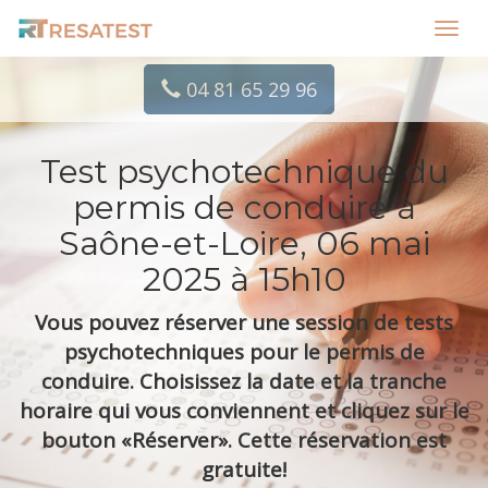
Toggl
navig
04 81 65 29 96
Test psychotechnique du
permis de conduire à
Saône-et-Loire, 06 mai
2025 à 15h10
Vous pouvez réserver une session de tests
psychotechniques pour le permis de
conduire. Choisissez la date et la tranche
horaire qui vous conviennent et cliquez sur le
bouton «Réserver». Cette réservation est
gratuite!