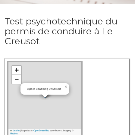
Test psychotechnique du
permis de conduire à Le
Creusot
+
−
×
Espace Coworking Univers Co
Leaflet
|
Map data ©
OpenStreetMap
contributors, Imagery ©
Mapbox