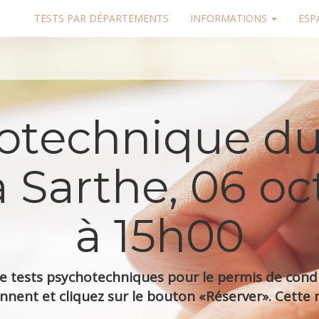
TESTS PAR DÉPARTEMENTS
INFORMATIONS
ESP
hotechnique du
 Sarthe, 06 o
à 15h00
 tests psychotechniques pour le permis de condui
nnent et cliquez sur le bouton «Réserver». Cette r