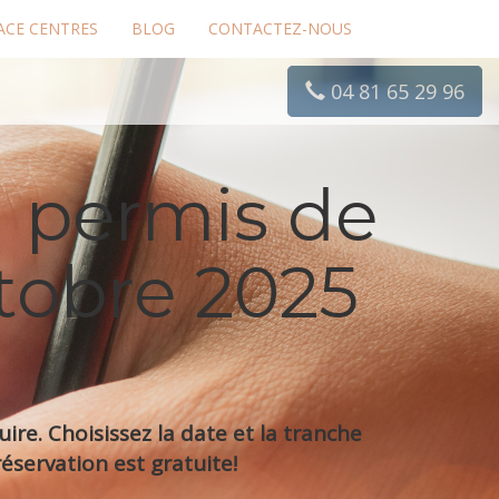
ACE CENTRES
BLOG
CONTACTEZ-NOUS
04 81 65 29 96
 permis de
ctobre 2025
re. Choisissez la date et la tranche
éservation est gratuite!