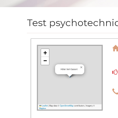
Test psychotechni
+
−
×
Hôtel Vert Galant
Leaflet
|
Map data ©
OpenStreetMap
contributors, Imagery ©
Mapbox