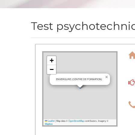
Test psychotechniq
+
−
×
ENVERGURE (CENTRE DE FORMATION)
Leaflet
|
Map data ©
OpenStreetMap
contributors, Imagery ©
Mapbox