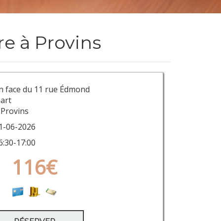
e à Provins
n face du 11 rue Édmond
art
 Provins
1-06-2026
6:30-17:00
116€