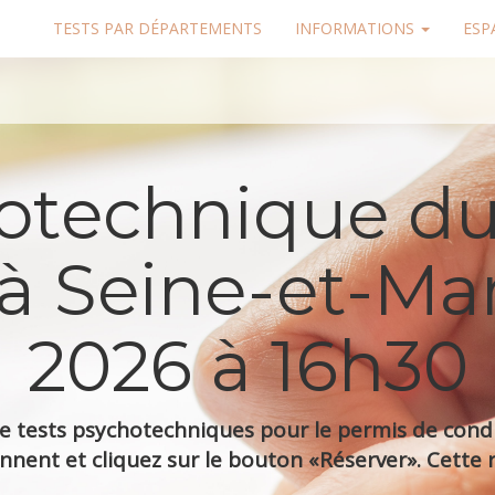
TESTS PAR DÉPARTEMENTS
INFORMATIONS
ESP
hotechnique du
à Seine-et-Marn
2026 à 16h30
 tests psychotechniques pour le permis de condui
nnent et cliquez sur le bouton «Réserver». Cette r