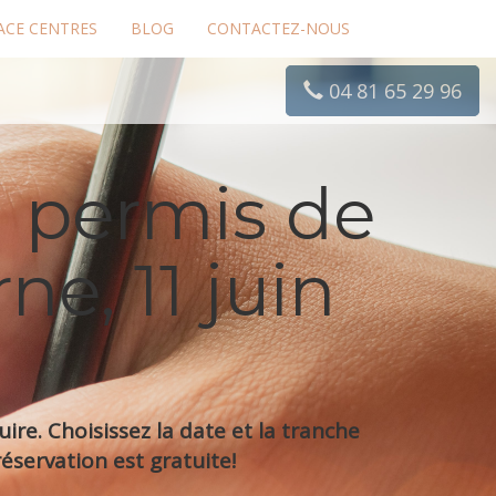
ACE CENTRES
BLOG
CONTACTEZ-NOUS
04 81 65 29 96
 permis de
e, 11 juin
re. Choisissez la date et la tranche
éservation est gratuite!