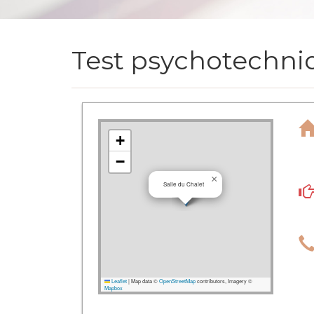
Test psychotechniq
+
−
×
Salle du Chalet
Leaflet
|
Map data ©
OpenStreetMap
contributors, Imagery ©
Mapbox