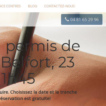
ACE CENTRES
BLOG
CONTACTEZ-NOUS
04 81 65 29 96
 permis de
Belfort, 23
11h45
re. Choisissez la date et la tranche
éservation est gratuite!