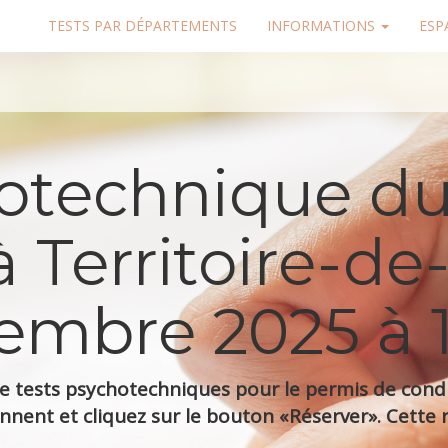
TESTS PAR DÉPARTEMENTS
INFORMATIONS
ESP
hotechnique du
 Territoire-de-
embre 2025 à 
 tests psychotechniques pour le permis de condui
nnent et cliquez sur le bouton «Réserver». Cette r