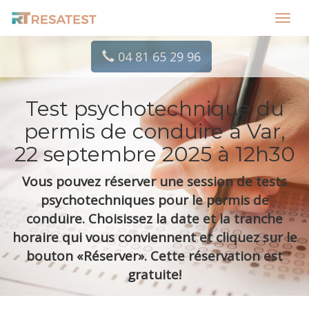
Toggl
navig
04 81 65 29 96
Test psychotechnique du
permis de conduire à Var,
22 septembre 2025 à 12h30
Vous pouvez réserver une session de tests
psychotechniques pour le permis de
conduire. Choisissez la date et la tranche
horaire qui vous conviennent et cliquez sur le
bouton «Réserver». Cette réservation est
gratuite!