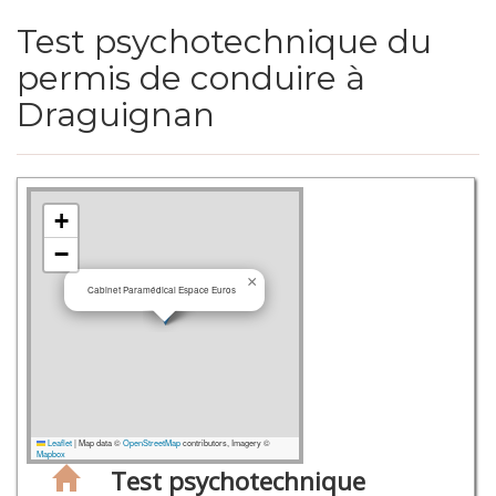
Test psychotechnique du
permis de conduire à
Draguignan
+
−
×
Cabinet Paramédical Espace Euros
Leaflet
|
Map data ©
OpenStreetMap
contributors, Imagery ©
Mapbox
Test psychotechnique