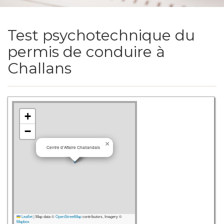
Test psychotechnique du
permis de conduire à
Challans
+
−
×
Centre d'Affaire Challandais
Leaflet
|
Map data ©
OpenStreetMap
contributors, Imagery ©
Mapbox