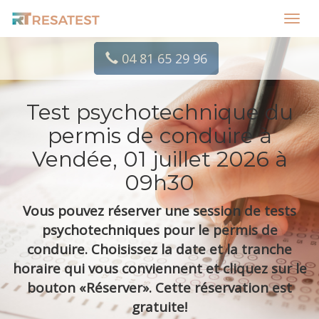
Toggl
navig
04 81 65 29 96
Test psychotechnique du
permis de conduire à
Vendée, 01 juillet 2026 à
09h30
Vous pouvez réserver une session de tests
psychotechniques pour le permis de
conduire. Choisissez la date et la tranche
horaire qui vous conviennent et cliquez sur le
bouton «Réserver». Cette réservation est
gratuite!