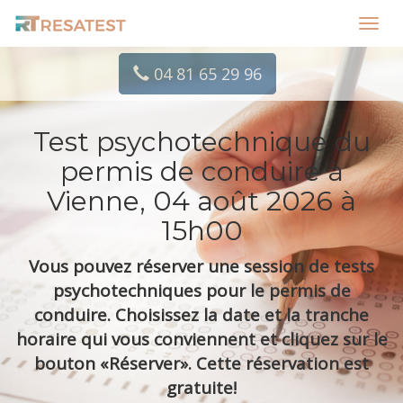
Toggl
navig
04 81 65 29 96
Test psychotechnique du
permis de conduire à
Vienne, 04 août 2026 à
15h00
Vous pouvez réserver une session de tests
psychotechniques pour le permis de
conduire. Choisissez la date et la tranche
horaire qui vous conviennent et cliquez sur le
bouton «Réserver». Cette réservation est
gratuite!