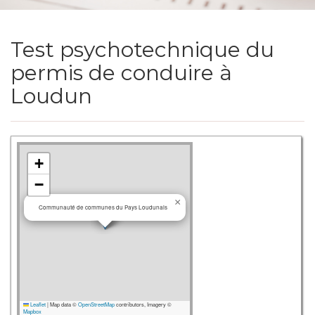
Test psychotechnique du
permis de conduire à
Loudun
+
−
×
Communauté de communes du Pays Loudunais
Leaflet
|
Map data ©
OpenStreetMap
contributors, Imagery ©
Mapbox