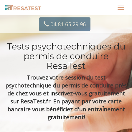
Toggl
navig
04 81 65 29 96
Tests psychotechniques du
permis de conduire
ResaTest
Trouvez votre session du test
psychotechnique du permis de conduire près
de chez vous et inscrivez-vous gratuitement
sur ResaTest.fr. En payant par votre carte
bancaire vous bénéficiez d'un entraÎnement
gratuitement!