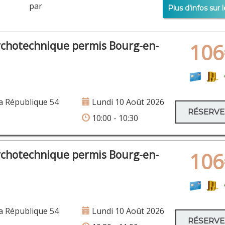
er par
Plus d'infos sur l
ychotechnique permis Bourg-en-
106
×
Rue de la République 54
a République 54
Lundi 10 Août 2026
RÉSERV
10:00 - 10:30
Rue Louise de Savoie 7
ychotechnique permis Bourg-en-
106
Rue Pasteur Château Gaillard 146
a République 54
Lundi 10 Août 2026
RÉSERV