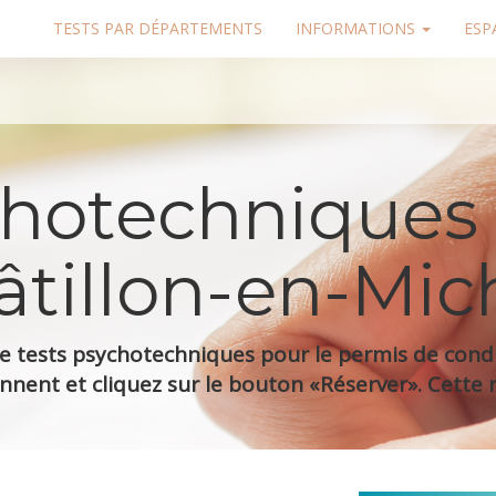
TESTS PAR DÉPARTEMENTS
INFORMATIONS
ESP
chotechniques
âtillon-en-Mich
 tests psychotechniques pour le permis de condui
nnent et cliquez sur le bouton «Réserver». Cette r