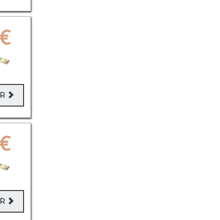
€
ER
€
ER