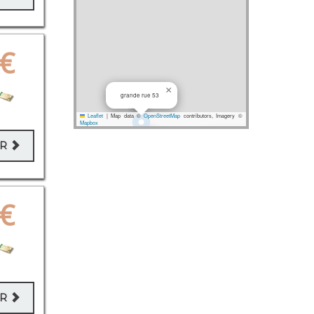
€
×
grande rue 53
Leaflet
|
Map data ©
OpenStreetMap
contributors, Imagery ©
Mapbox
×
BOULEVARD DES ANGLAIS 25
ER
€
ER