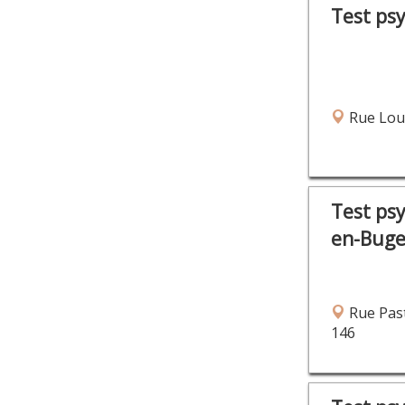
Test ps
Rue Loui
Test ps
en-Bug
Rue Past
146