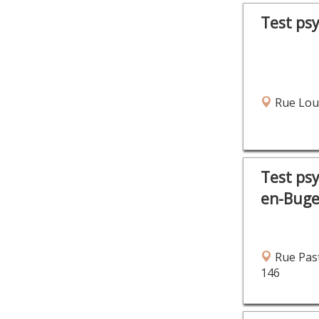
Test ps
Rue Loui
Test ps
en-Bug
Rue Past
146