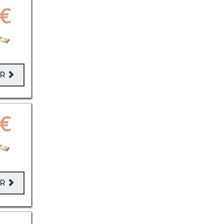
€
ER
€
ER