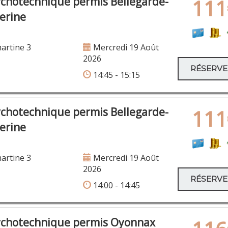
ychotechnique permis Bellegarde-
111
serine
artine 3
Mercredi 19 Août
2026
RÉSERV
14:45 - 15:15
ychotechnique permis Bellegarde-
111
serine
artine 3
Mercredi 19 Août
2026
RÉSERV
14:00 - 14:45
ychotechnique permis Oyonnax