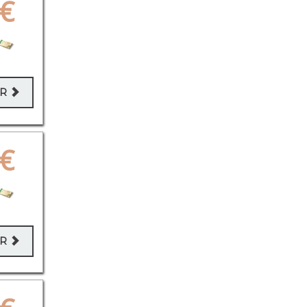
€
ER
€
ER