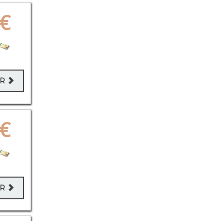
€
ER
€
ER