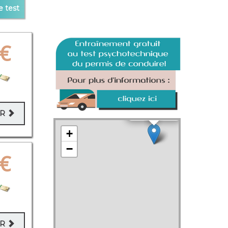
e test
×
Rue Lafayette 2
€
×
Rue de l'hôtel de ville 17
×
Rue Lamartine 3
ER
+
×
−
€
×
ER