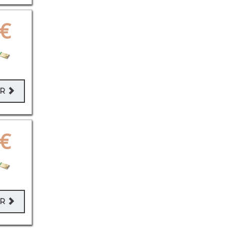
€
ER
€
ER