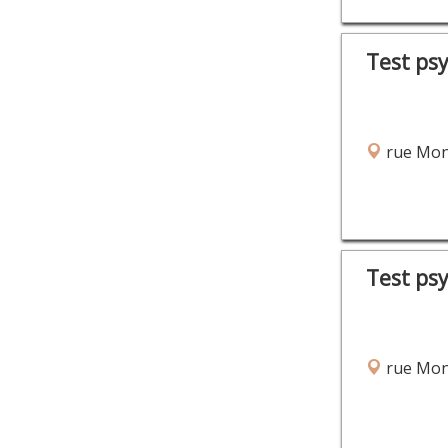
Test ps
rue Mont
Test ps
rue Mont