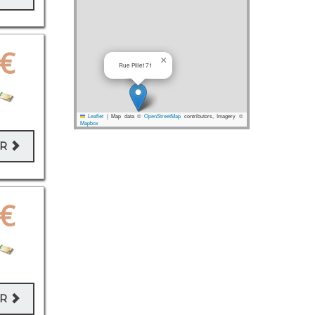
€
×
Rue Pillet 71
Leaflet
|
Map data ©
OpenStreetMap
contributors, Imagery ©
Mapbox
ER
€
×
Rue des Jardiniers 362
ER