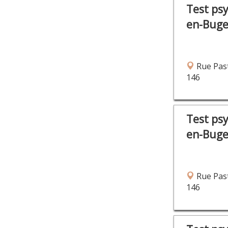
Test ps
en-Bug
Rue Past
146
Test ps
en-Bug
Rue Past
146