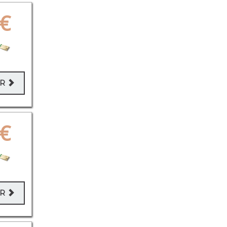
€
ER
€
ER