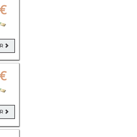
€
ER
€
ER