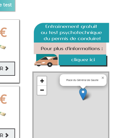
e test
€
ER
×
+
Place du Général de Gaulle
−
€
ER