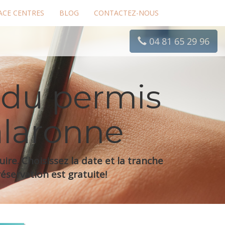
ACE CENTRES
BLOG
CONTACTEZ-NOUS
04 81 65 29 96
 du permis
alaronne
re. Choisissez la date et la tranche
éservation est gratuite!