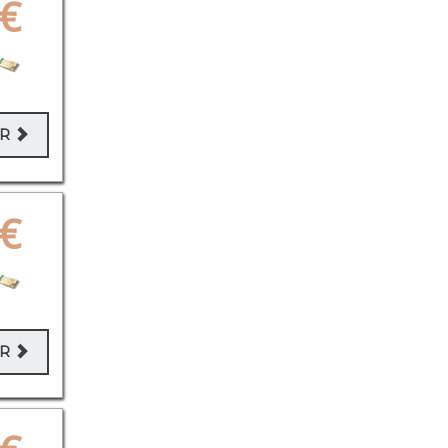
€
ER
€
ER