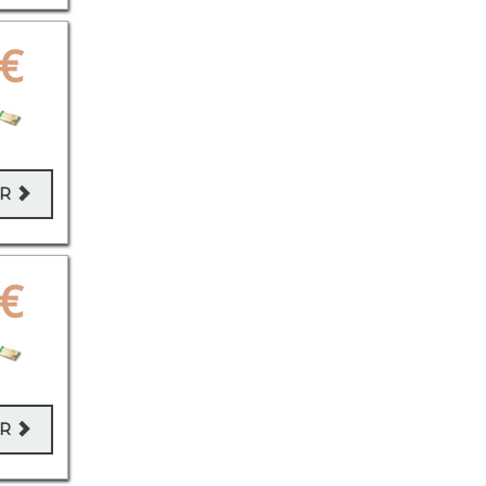
€
ER
€
ER