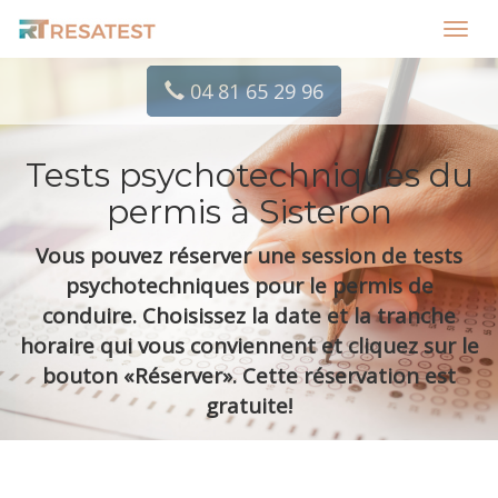
Toggl
navig
04 81 65 29 96
Tests psychotechniques du
permis à Sisteron
Vous pouvez réserver une session de tests
psychotechniques pour le permis de
conduire. Choisissez la date et la tranche
horaire qui vous conviennent et cliquez sur le
bouton «Réserver». Cette réservation est
gratuite!