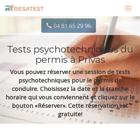
Toggl
navig
04 81 65 29 96
Tests psychotechniques du
permis à Privas
Vous pouvez réserver une session de tests
psychotechniques pour le permis de
conduire. Choisissez la date et la tranche
horaire qui vous conviennent et cliquez sur le
bouton «Réserver». Cette réservation est
gratuite!