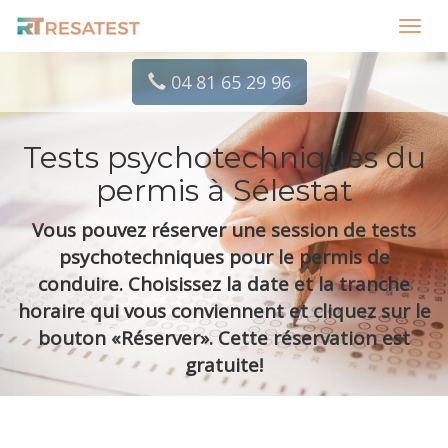
Toggl
navig
04 81 65 29 96
Tests psychotechniques du
permis à Sélestat
Vous pouvez réserver une session de tests
psychotechniques pour le permis de
conduire. Choisissez la date et la tranche
horaire qui vous conviennent et cliquez sur le
bouton «Réserver». Cette réservation est
gratuite!