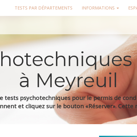
TESTS PAR DÉPARTEMENTS
INFORMATIONS
ESP
chotechniques
à Meyreuil
 tests psychotechniques pour le permis de condui
nnent et cliquez sur le bouton «Réserver». Cette r