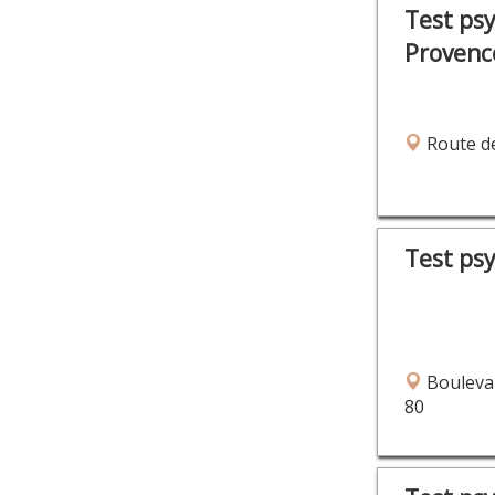
Test ps
Provenc
Route de
Test ps
Boulevar
80