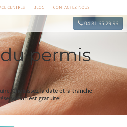
ACE CENTRES
BLOG
CONTACTEZ-NOUS
04 81 65 29 96
 du permis
re. Choisissez la date et la tranche
éservation est gratuite!