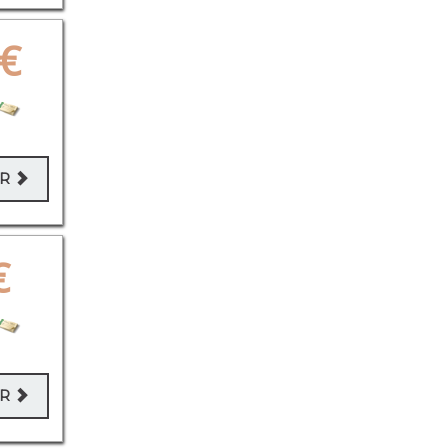
€
ER
€
ER