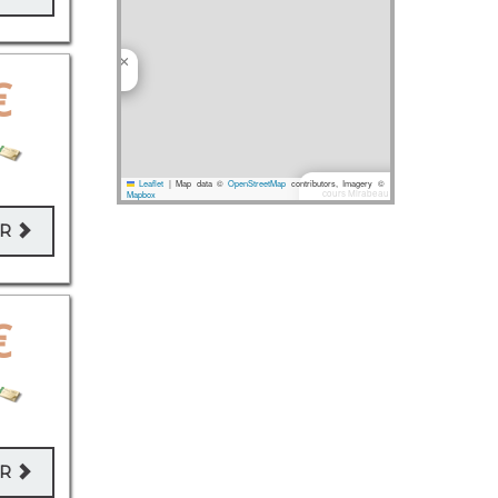
×
te de Pélissanne, RD572,
€
×
Leaflet
|
Map data ©
OpenStreetMap
contributors, Imagery ©
cours Mirabeau 67
Mapbox
×
choppes
ER
×
rue des Anémones 7
×
ue Auguste Baron 646
×
Boulevard de l'Europe 83
€
×
Rue de la République 113
route de Gémenos, Alta Ro
ER