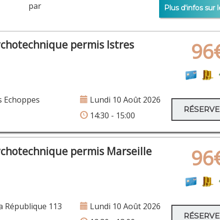
er par
Plus d'infos sur l
ychotechnique permis Istres
96
s Echoppes
Lundi 10 Août 2026
RÉSERV
14:30 - 15:00
ychotechnique permis Marseille
96
a République 113
Lundi 10 Août 2026
RÉSERV