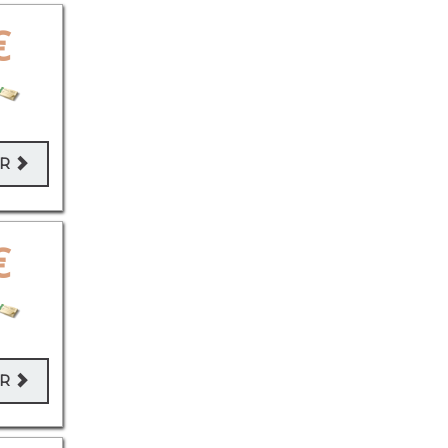
€
ER
€
ER