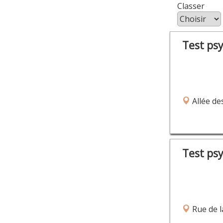
Class
Test ps
Allée de
Test ps
Rue de l