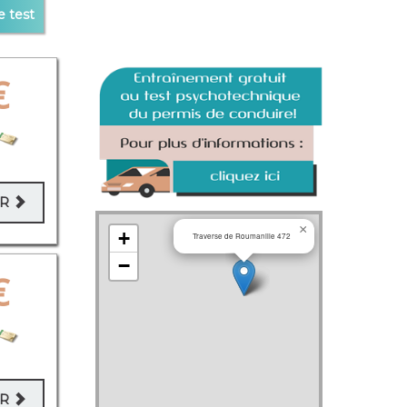
e test
€
ER
×
+
Traverse de Roumanille 472
−
€
ER