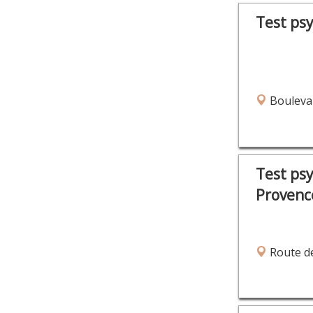
Test ps
Boulevar
Test ps
Provenc
Route de