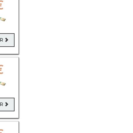
€
ER
€
ER