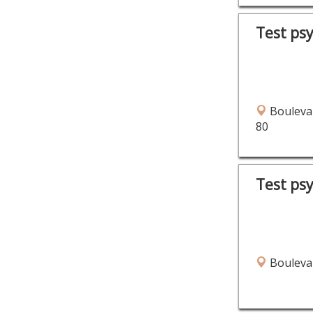
Test ps
Boulevar
80
Test ps
Boulevar