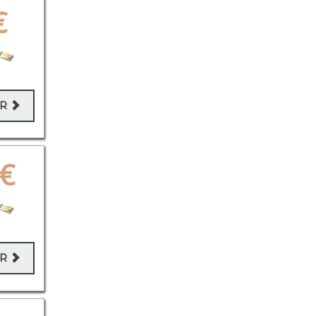
€
ER
€
ER