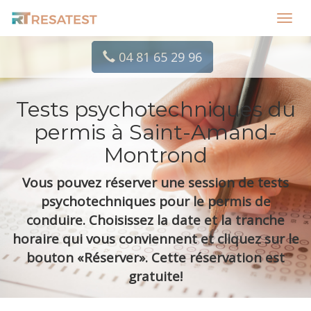
Toggl
navig
04 81 65 29 96
Tests psychotechniques du
permis à Saint-Amand-
Montrond
Vous pouvez réserver une session de tests
psychotechniques pour le permis de
conduire. Choisissez la date et la tranche
horaire qui vous conviennent et cliquez sur le
bouton «Réserver». Cette réservation est
gratuite!