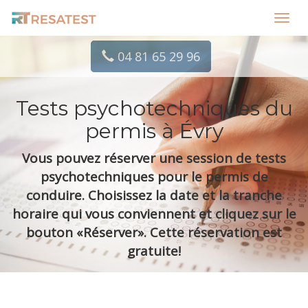
Toggl
navig
04 81 65 29 96
Tests psychotechniques du
permis à Évry
Vous pouvez réserver une session de tests
psychotechniques pour le permis de
conduire. Choisissez la date et la tranche
horaire qui vous conviennent et cliquez sur le
bouton «Réserver». Cette réservation est
gratuite!