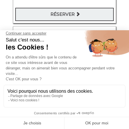
RÉSERVER
Test psychotechnique permis
Bobigny
Place du 11 Novembre 1918 7
Vendredi 14 Août 2026
11:10 - 11:30
96€
RÉSERVER