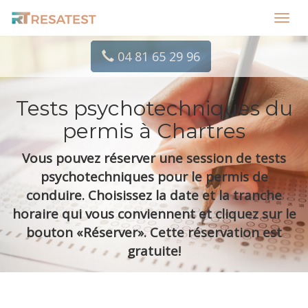
Toggl
navig
04 81 65 29 96
Tests psychotechniques du
permis à Chartres
Vous pouvez réserver une session de tests
psychotechniques pour le permis de
conduire. Choisissez la date et la tranche
horaire qui vous conviennent et cliquez sur le
bouton «Réserver». Cette réservation est
gratuite!