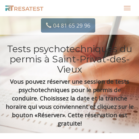
Toggl
navig
04 81 65 29 96
Tests psychotechniques du
permis à Saint-Privat-des-
Vieux
Vous pouvez réserver une session de tests
psychotechniques pour le permis de
conduire. Choisissez la date et la tranche
horaire qui vous conviennent et cliquez sur le
bouton «Réserver». Cette réservation est
gratuite!