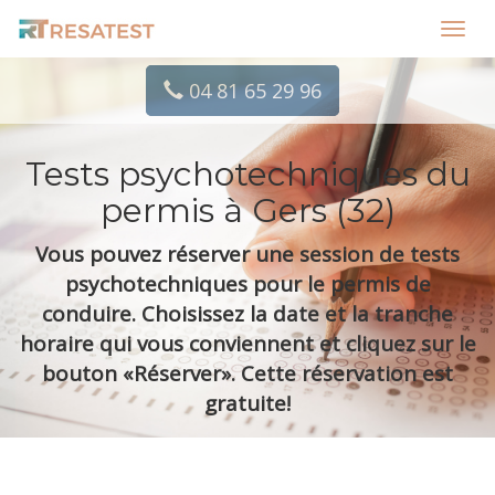
Toggl
navig
04 81 65 29 96
Tests psychotechniques du
permis à Gers (32)
Vous pouvez réserver une session de tests
psychotechniques pour le permis de
conduire. Choisissez la date et la tranche
horaire qui vous conviennent et cliquez sur le
bouton «Réserver». Cette réservation est
gratuite!