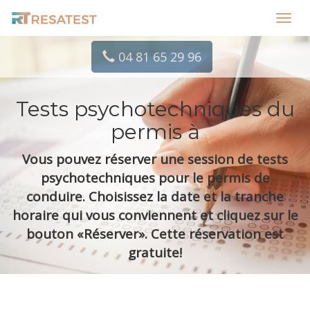
Toggl
navig
04 81 65 29 96
Tests psychotechniques du
permis à
Vous pouvez réserver une session de tests
psychotechniques pour le permis de
conduire. Choisissez la date et la tranche
horaire qui vous conviennent et cliquez sur le
bouton «Réserver». Cette réservation est
gratuite!