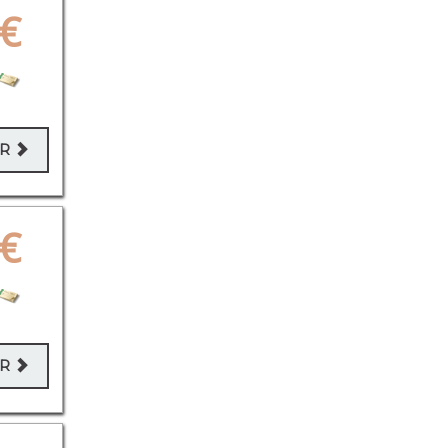
€
ER
€
ER