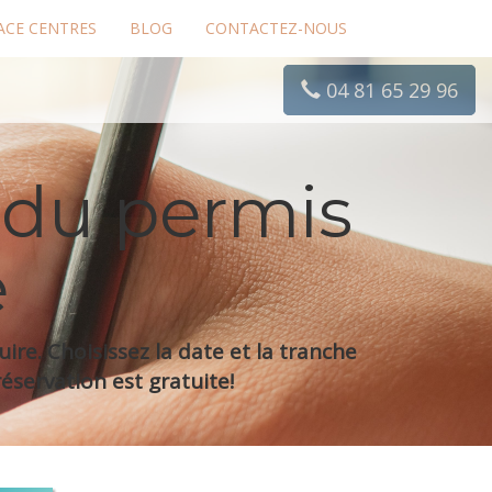
ACE CENTRES
BLOG
CONTACTEZ-NOUS
04 81 65 29 96
 du permis
e
re. Choisissez la date et la tranche
éservation est gratuite!