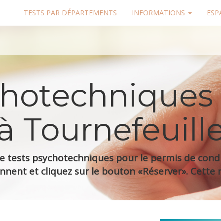
TESTS PAR DÉPARTEMENTS
INFORMATIONS
ESP
chotechniques
à Tournefeuill
 tests psychotechniques pour le permis de condui
nnent et cliquez sur le bouton «Réserver». Cette r