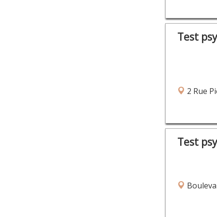
Test ps
2 Rue Pi
Test ps
Bouleva