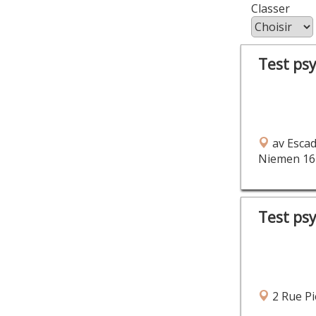
Class
Test ps
av Escad
Niemen 16
Test ps
2 Rue Pi