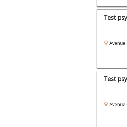
Test ps
Avenue C
Test ps
Avenue C