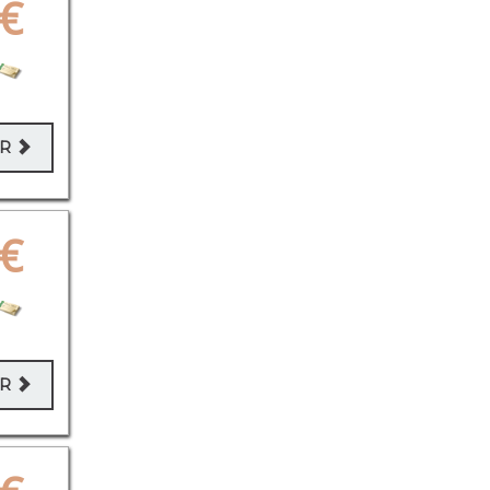
€
ER
€
ER