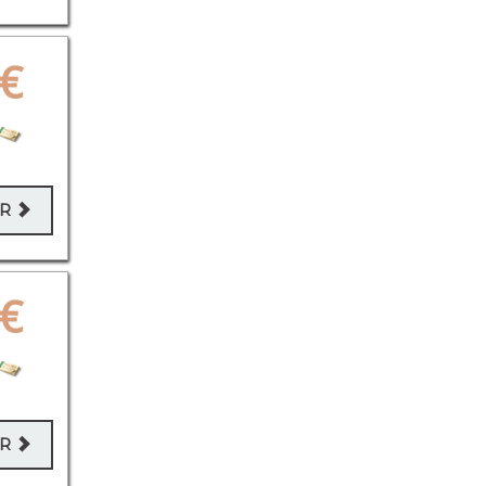
€
ER
€
ER