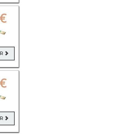
€
ER
€
ER