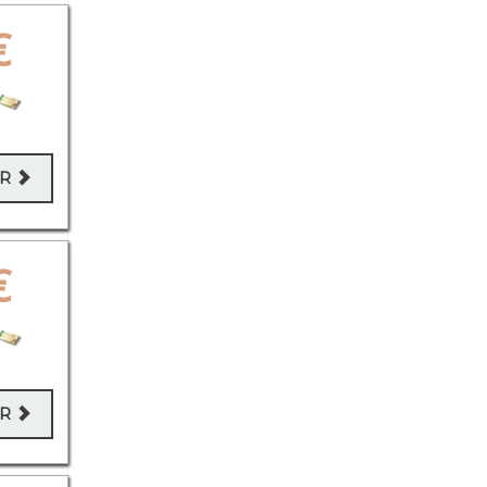
€
ER
€
ER