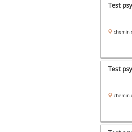
Test ps
chemin d
Test ps
chemin d