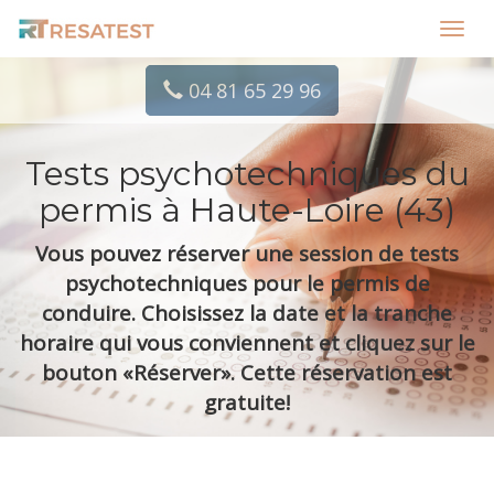
Toggl
navig
04 81 65 29 96
Tests psychotechniques du
permis à Haute-Loire (43)
Vous pouvez réserver une session de tests
psychotechniques pour le permis de
conduire. Choisissez la date et la tranche
horaire qui vous conviennent et cliquez sur le
bouton «Réserver». Cette réservation est
gratuite!