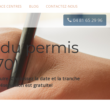
ACE CENTRES
BLOG
CONTACTEZ-NOUS
04 81 65 29 96
 du permis
70)
re. Choisissez la date et la tranche
éservation est gratuite!