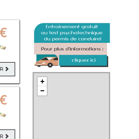
€
ER
+
−
€
ER