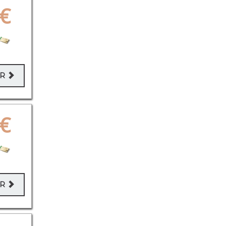
€
ER
€
ER