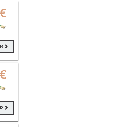
€
ER
€
ER