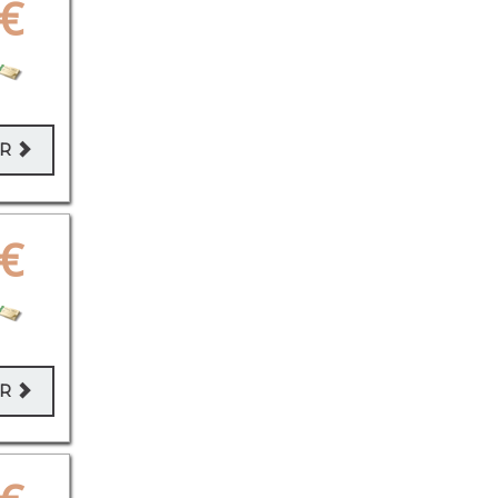
€
ER
€
ER