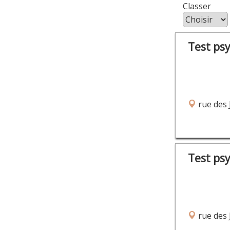
Class
Test ps
rue des 
Test ps
rue des 