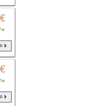
€
ER
€
ER