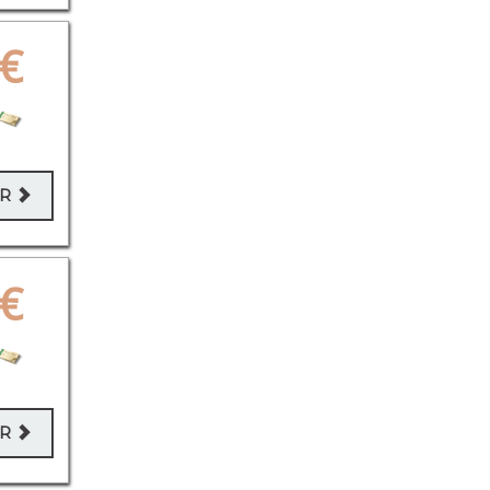
€
ER
€
ER