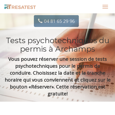
Toggl
navig
04 81 65 29 96
Tests psychotechniques du
permis à Archamps
Vous pouvez réserver une session de tests
psychotechniques pour le permis de
conduire. Choisissez la date et la tranche
horaire qui vous conviennent et cliquez sur le
bouton «Réserver». Cette réservation est
gratuite!