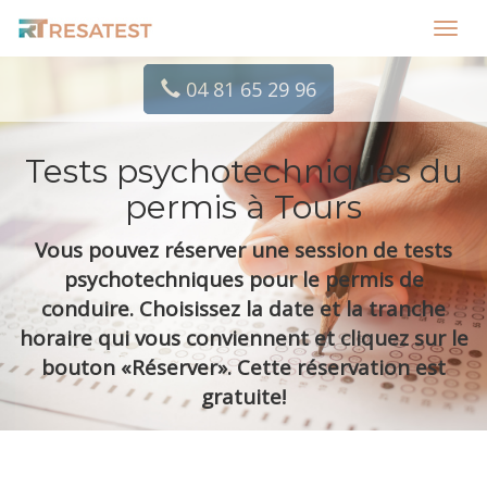
Toggl
navig
04 81 65 29 96
Tests psychotechniques du
permis à Tours
Vous pouvez réserver une session de tests
psychotechniques pour le permis de
conduire. Choisissez la date et la tranche
horaire qui vous conviennent et cliquez sur le
bouton «Réserver». Cette réservation est
gratuite!