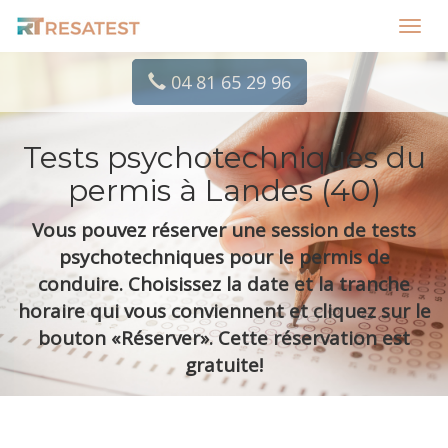
Toggl
navig
04 81 65 29 96
Tests psychotechniques du
permis à Landes (40)
Vous pouvez réserver une session de tests
psychotechniques pour le permis de
conduire. Choisissez la date et la tranche
horaire qui vous conviennent et cliquez sur le
bouton «Réserver». Cette réservation est
gratuite!