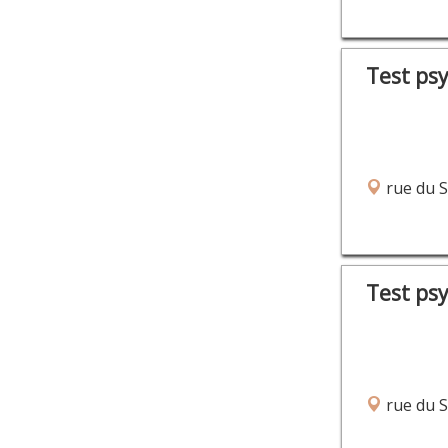
Test ps
rue du 
Test ps
rue du 