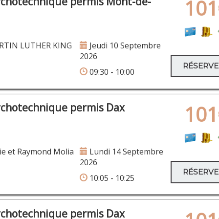
ychotechnique permis Mont-de-
101
RTIN LUTHER KING
Jeudi 10 Septembre
2026
RÉSERV
09:30 - 10:00
ychotechnique permis Dax
101
ie et Raymond Molia
Lundi 14 Septembre
2026
RÉSERV
10:05 - 10:25
ychotechnique permis Dax