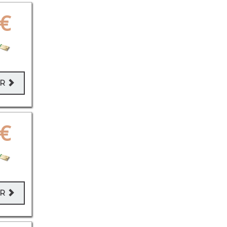
€
ER
€
ER