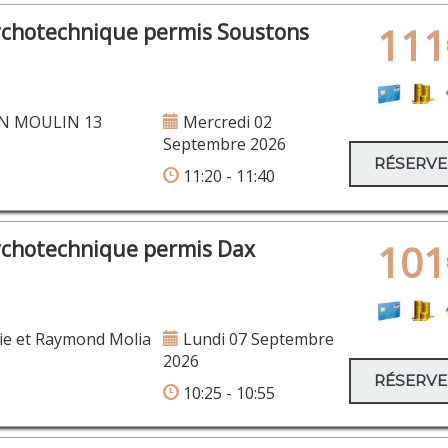
ychotechnique permis Soustons
111
N MOULIN 13
Mercredi 02
Septembre 2026
RÉSERV
11:20 - 11:40
ychotechnique permis Dax
101
ie et Raymond Molia
Lundi 07 Septembre
2026
RÉSERV
10:25 - 10:55