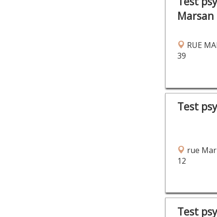
Test ps
Marsan
RUE MA
39
Test ps
rue Mar
12
Test ps