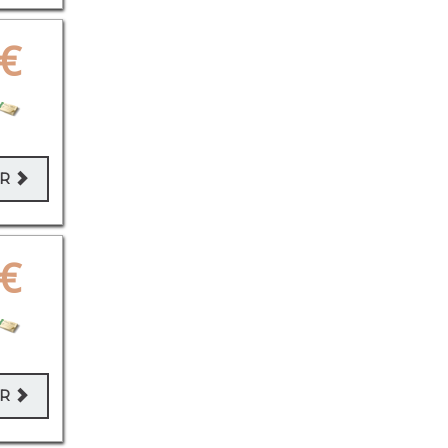
€
ER
€
ER