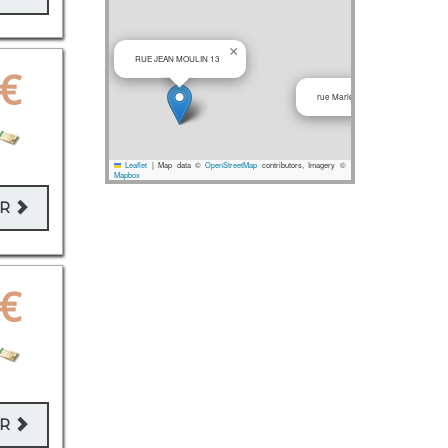
×
RUE JEAN MOULIN 13
€
rue Marie et Raymond Molia 12
Leaflet
|
Map data ©
OpenStreetMap
contributors, Imagery ©
Mapbox
ER
€
ER