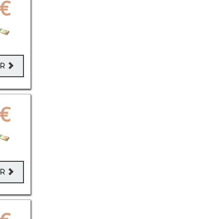
€
ER
€
ER