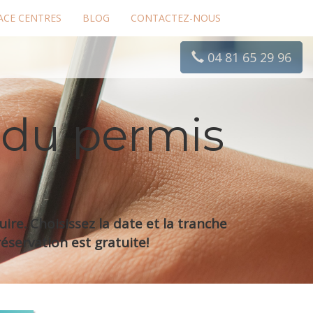
ACE CENTRES
BLOG
CONTACTEZ-NOUS
04 81 65 29 96
 du permis
re. Choisissez la date et la tranche
éservation est gratuite!