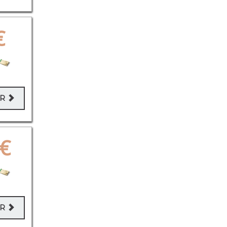
€
ER
€
ER