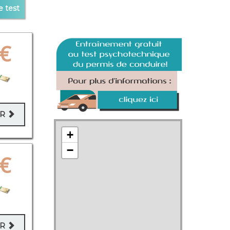
e test
€
ER
+
−
€
ER