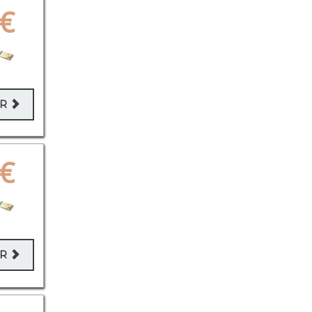
€
ER
€
ER