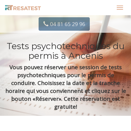
Toggl
navig
04 81 65 29 96
Tests psychotechniques du
permis à Ancenis
Vous pouvez réserver une session de tests
psychotechniques pour le permis de
conduire. Choisissez la date et la tranche
horaire qui vous conviennent et cliquez sur le
bouton «Réserver». Cette réservation est
gratuite!