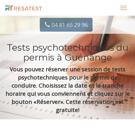
Toggl
navig
04 81 65 29 96
Tests psychotechniques du
permis à Guénange
Vous pouvez réserver une session de tests
psychotechniques pour le permis de
conduire. Choisissez la date et la tranche
horaire qui vous conviennent et cliquez sur le
bouton «Réserver». Cette réservation est
gratuite!