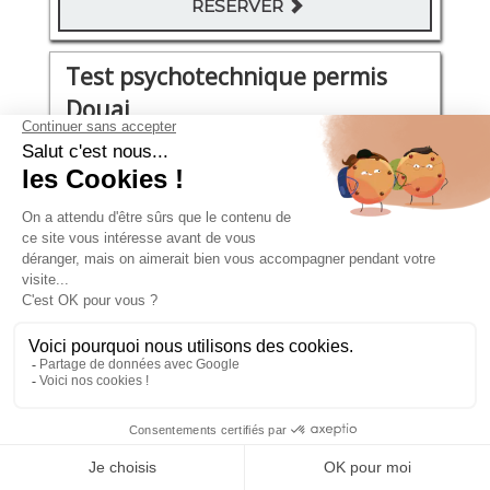
RÉSERVER
Test psychotechnique permis
Douai
place Carnot (à côté de la gare SNCF)
Jeudi 20 Août 2026
09:30 - 10:10
96€
RÉSERVER
Test psychotechnique permis