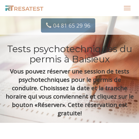
Toggl
navig
04 81 65 29 96
Tests psychotechniques du
permis à Baisieux
Vous pouvez réserver une session de tests
psychotechniques pour le permis de
conduire. Choisissez la date et la tranche
horaire qui vous conviennent et cliquez sur le
bouton «Réserver». Cette réservation est
gratuite!