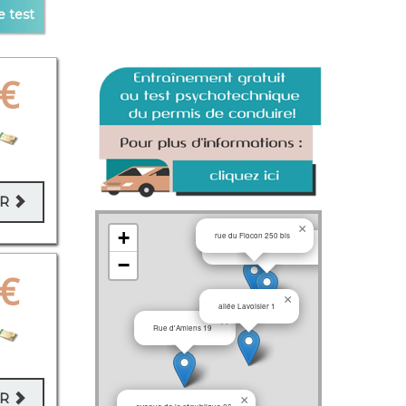
e test
€
ER
×
+
rue du Flocon 250 bis
×
Avenue André Diligent 15
−
€
×
allée Lavoisier 1
×
Rue d'Amiens 19
ER
×