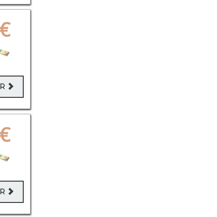
€
ER
€
ER