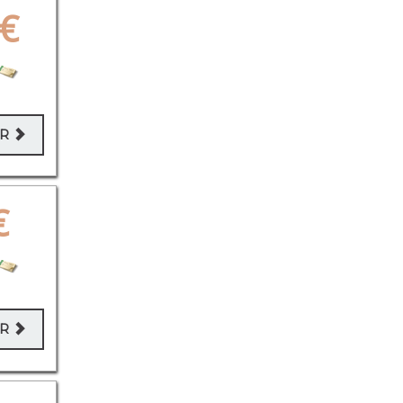
€
ER
€
ER