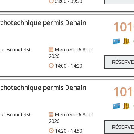
09:00 - 09:30
ychotechnique permis Denain
101
ur Brunet 350
Mercredi 26 Août
2026
RÉSERV
14:00 - 14:20
ychotechnique permis Denain
101
Rue du 2
ur Brunet 350
Mercredi 26 Août
2026
RÉSERV
14:20 - 14:50