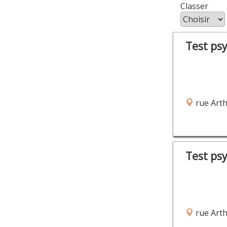
Class
Test ps
rue Arth
Test ps
rue Arth