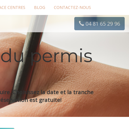
ACE CENTRES
BLOG
CONTACTEZ-NOUS
04 81 65 29 96
 du permis
re. Choisissez la date et la tranche
éservation est gratuite!