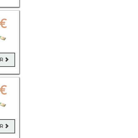
€
ER
€
ER