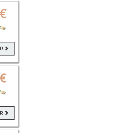
€
ER
€
ER