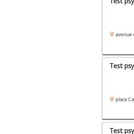
Test ps
avenue d
Test ps
place Ca
Test ps