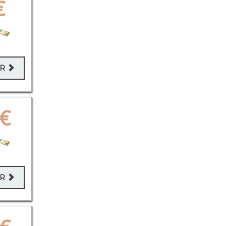
€
ER
€
ER