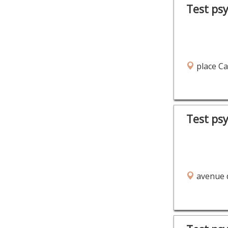
Test ps
place Ca
Test ps
avenue d