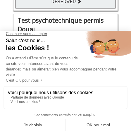
RÉSERVER
Test psychotechnique permis
Douai
place Carnot (à côté de la gare SNCF)
Vendredi 14 Août 2026
08:45 - 09:30
96€
RÉSERVER
Test psychotechnique permis