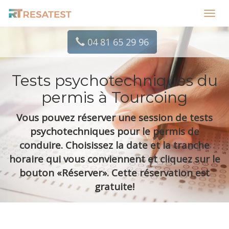
Toggl
navig
04 81 65 29 96
Tests psychotechniques du
permis à Tourcoing
Vous pouvez réserver une session de tests
psychotechniques pour le permis de
conduire. Choisissez la date et la tranche
horaire qui vous conviennent et cliquez sur le
bouton «Réserver». Cette réservation est
gratuite!