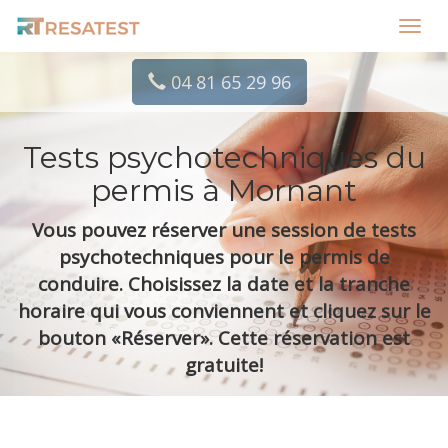
Toggl
navig
04 81 65 29 96
Tests psychotechniques du
permis à Mornant
Vous pouvez réserver une session de tests
psychotechniques pour le permis de
conduire. Choisissez la date et la tranche
horaire qui vous conviennent et cliquez sur le
bouton «Réserver». Cette réservation est
gratuite!