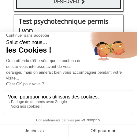
RÉSERVER
Test psychotechnique permis
Lyon
rue Montgolfier 50
Jeudi 27 Août 2026
10:00 - 10:20
106€
RÉSERVER
Test psychotechnique permis