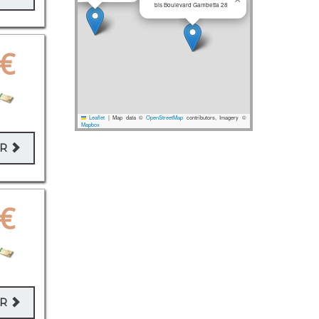
bis Boulevard Gambetta 28
€
Leaflet
|
Map data ©
OpenStreetMap
contributors, Imagery ©
Mapbox
ER
€
ER