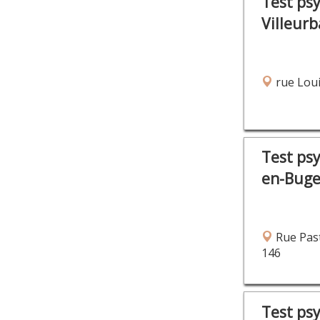
Test ps
Villeur
rue Loui
Test ps
en-Bug
Rue Past
146
Test ps