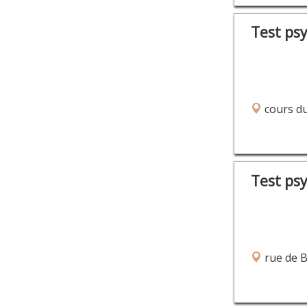
Test ps
cours du
Test ps
rue de 