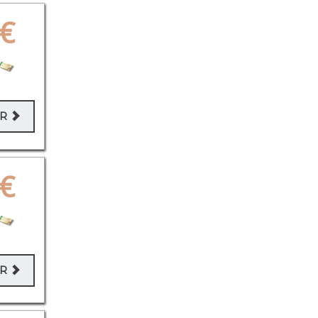
€
ER
€
ER