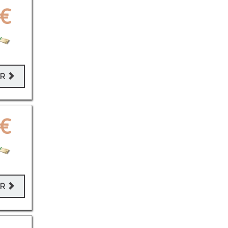
€
ER
€
ER