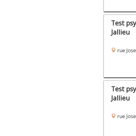
Test ps
Jallieu
rue Constant-Milleret 3
rue Jos
Test ps
Jallieu
rue Jos