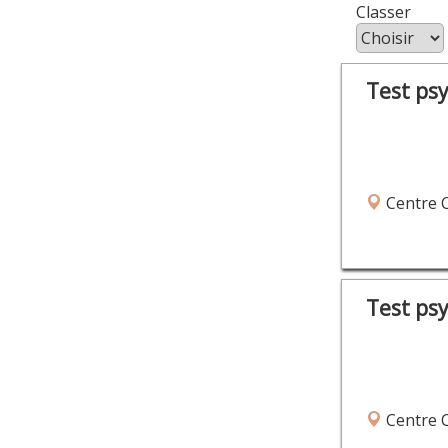
Class
Test ps
AVENUE EDOUARD 
Centre 
Test ps
Centre 