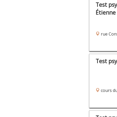
Test ps
Étienne
rue Cons
Test ps
cours du