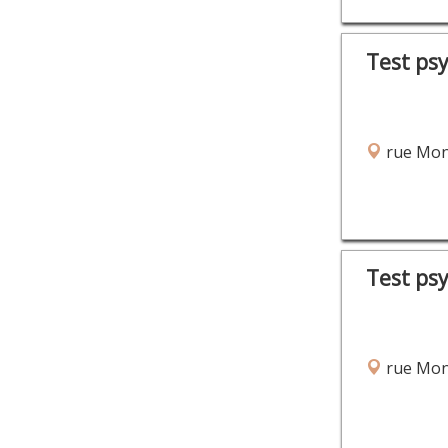
Test ps
rue Mont
Test ps
rue Mont