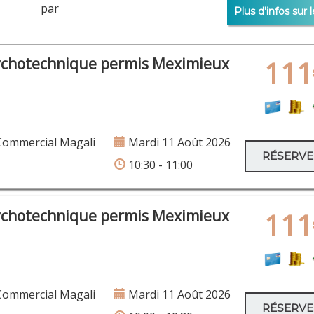
×
er par
Plus d'infos sur l
rue Philippe Héron 413
ychotechnique permis Meximieux
111
×
HERRIOT 1
Commercial Magali
Mardi 11 Août 2026
RÉSERV
×
10:30 - 11:00
×
Av Maurice Thorez 3
×
rue Montgolfier 50
rue Louis Guérin 35-37
×
cours du 3ème millénaire 333
ychotechnique permis Meximieux
111
×
Commercial Magali
Mardi 11 Août 2026
avenue de la commune de Paris 1
RÉSERV