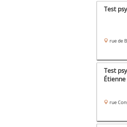
Test ps
rue de 
Test ps
Étienne
rue Cons