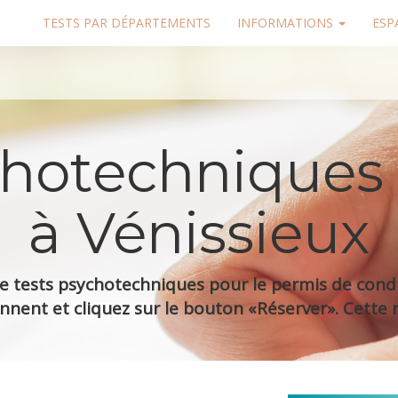
TESTS PAR DÉPARTEMENTS
INFORMATIONS
ESP
chotechniques
à Vénissieux
 tests psychotechniques pour le permis de condui
nnent et cliquez sur le bouton «Réserver». Cette r