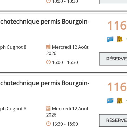
10:00 - 10:30
×
Place de l'hôtel de ville
ychotechnique permis Bourgoin-
116
×
eph Cugnot 8
Mercredi 12 Août
2026
RÉSERV
16:00 - 16:30
ychotechnique permis Bourgoin-
116
×
Rue des Alpes 101
eph Cugnot 8
Mercredi 12 Août
2026
RÉSERV
15:30 - 16:00