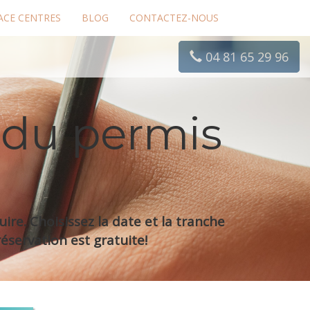
ACE CENTRES
BLOG
CONTACTEZ-NOUS
04 81 65 29 96
 du permis
re. Choisissez la date et la tranche
éservation est gratuite!