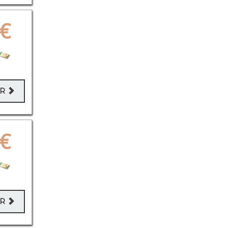
€
ER
€
ER