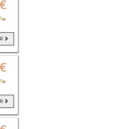
€
ER
€
ER