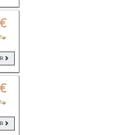
€
ER
€
ER