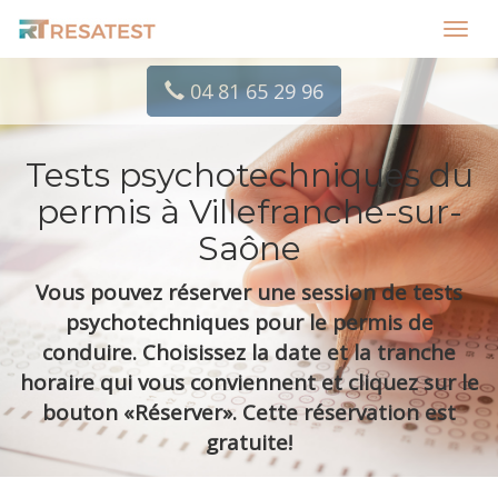
Toggl
navig
04 81 65 29 96
Tests psychotechniques du
permis à Villefranche-sur-
Saône
Vous pouvez réserver une session de tests
psychotechniques pour le permis de
conduire. Choisissez la date et la tranche
horaire qui vous conviennent et cliquez sur le
bouton «Réserver». Cette réservation est
gratuite!