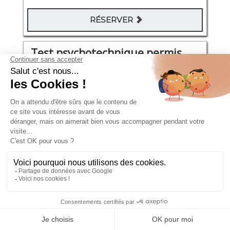
RÉSERVER
Test psychotechnique permis
Villeurbanne
rue Louis Guérin 35-37
Mardi 18 Août 2026
11:00 - 11:30
106€
RÉSERVER