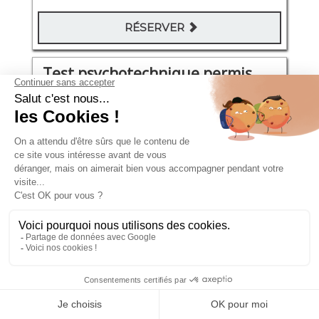
RÉSERVER
Test psychotechnique permis
Asnières-sur-Seine
rue des Bas 25
Mercredi 19 Août 2026
14:30 - 15:00
106€
RÉSERVER