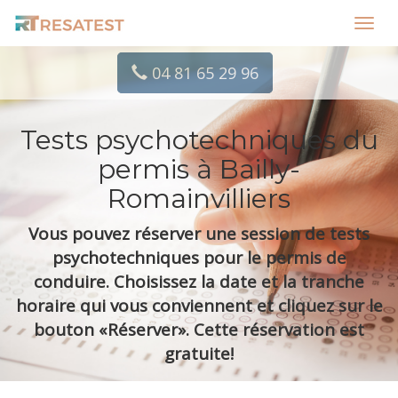
Toggl
navig
04 81 65 29 96
Tests psychotechniques du
permis à Bailly-
Romainvilliers
Vous pouvez réserver une session de tests
psychotechniques pour le permis de
conduire. Choisissez la date et la tranche
horaire qui vous conviennent et cliquez sur le
bouton «Réserver». Cette réservation est
gratuite!