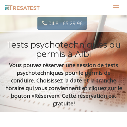
Toggl
navig
04 81 65 29 96
Tests psychotechniques du
permis à Albi
Vous pouvez réserver une session de tests
psychotechniques pour le permis de
conduire. Choisissez la date et la tranche
horaire qui vous conviennent et cliquez sur le
bouton «Réserver». Cette réservation est
gratuite!