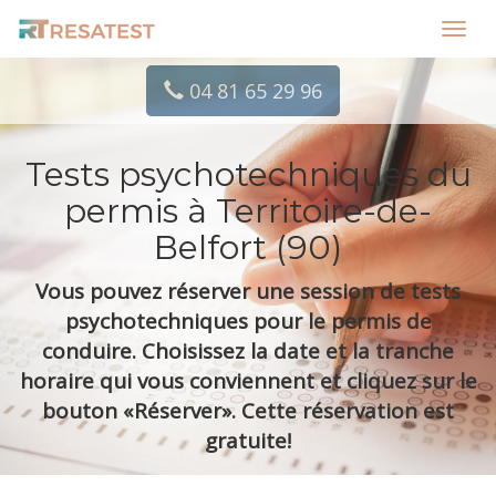
Toggl
navig
04 81 65 29 96
Tests psychotechniques du
permis à Territoire-de-
Belfort (90)
Vous pouvez réserver une session de tests
psychotechniques pour le permis de
conduire. Choisissez la date et la tranche
horaire qui vous conviennent et cliquez sur le
bouton «Réserver». Cette réservation est
gratuite!