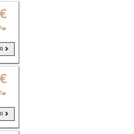
€
ER
€
ER