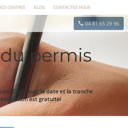
ACE CENTRES
BLOG
CONTACTEZ-NOUS
04 81 65 29 96
 du permis
re. Choisissez la date et la tranche
éservation est gratuite!