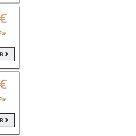
€
ER
€
ER