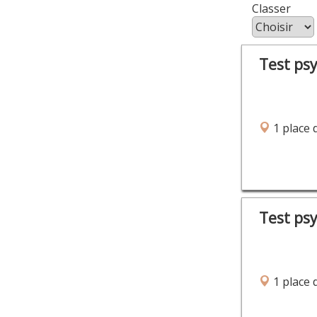
Class
Test ps
1 place 
Test ps
1 place 