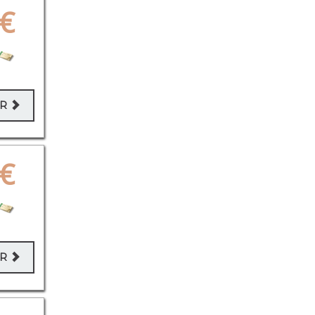
€
ER
€
ER