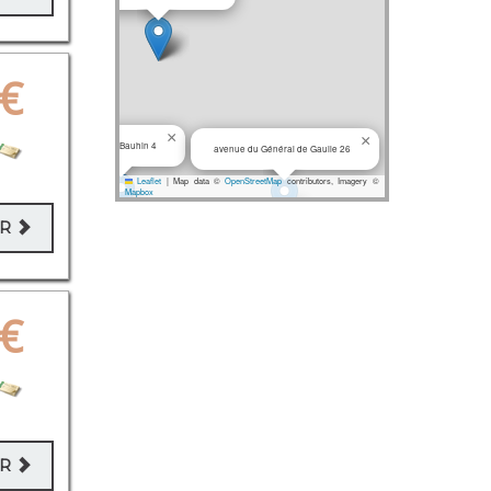
€
×
×
rue Jean Bauhin 4
avenue du Général de Gaulle 26
Leaflet
|
Map data ©
OpenStreetMap
contributors, Imagery ©
Mapbox
ER
€
ER