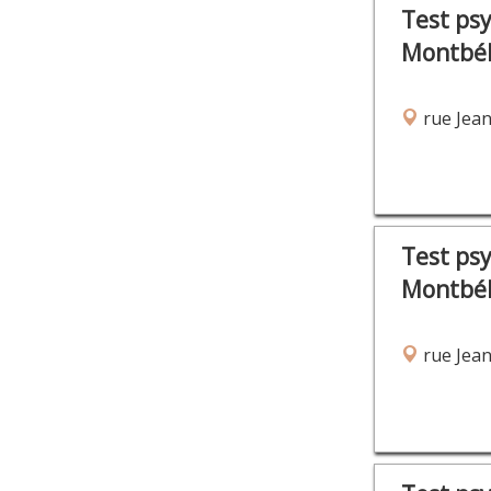
Test ps
Montbél
rue Jean
Test ps
Montbél
rue Jean