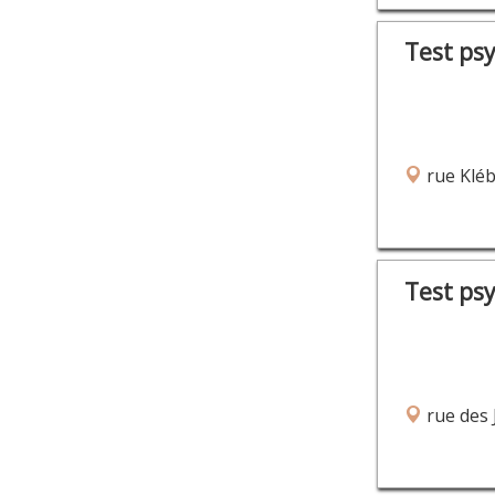
Test ps
rue Kléb
Test ps
rue des 