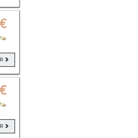
€
ER
€
ER