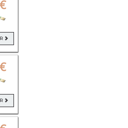
€
ER
€
ER