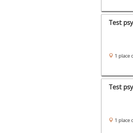
Test ps
1 place 
Test ps
1 place 