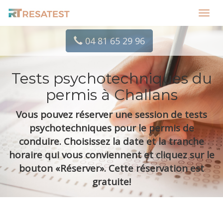
Toggl
navig
04 81 65 29 96
Tests psychotechniques du
permis à Challans
Vous pouvez réserver une session de tests
psychotechniques pour le permis de
conduire. Choisissez la date et la tranche
horaire qui vous conviennent et cliquez sur le
bouton «Réserver». Cette réservation est
gratuite!